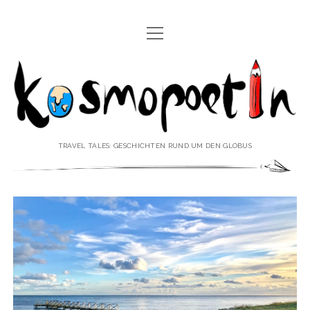
Menü
REISEREPORTAGEN
öffnen
Kosmopoetin
REISEKURZGESCHICHTEN
REISEPOESIE
REISEKOLUMNEN
TRAVEL TALES: GESCHICHTEN RUND UM DEN GLOBUS
REISEKNOWHOW
REISEINTERVIEWS
REISEVIDEOS
REISESPECIALS
Menü
♥ ÜBER DEN REISEBLOG
öffnen
IMPRESSUM
Menü
♥ ÜBER DIE AUTORIN
öffnen