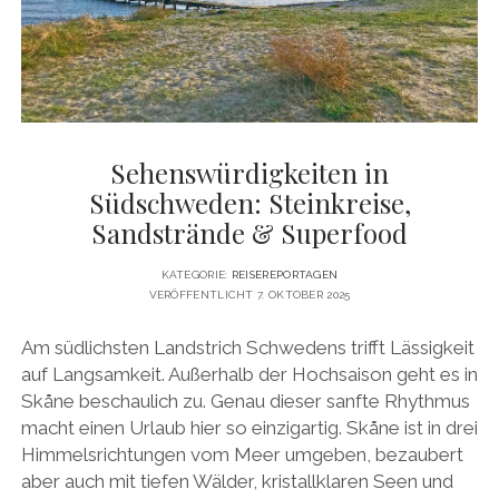
DATENSCHUTZERKLÄRUNG
VITA
twitter
facebook
pinterest
youtube
instagram
PRESSE & MEDIEN
MEDIADATEN
KONTAKT & KOOPERATIONEN
Sehenswürdigkeiten in
Südschweden: Steinkreise,
Sandstrände & Superfood
KATEGORIE:
REISEREPORTAGEN
VERÖFFENTLICHT 7. OKTOBER 2025
Am südlichsten Landstrich Schwedens trifft Lässigkeit
auf Langsamkeit. Außerhalb der Hochsaison geht es in
Skåne beschaulich zu. Genau dieser sanfte Rhythmus
macht einen Urlaub hier so einzigartig. Skåne ist in drei
Himmelsrichtungen vom Meer umgeben, bezaubert
aber auch mit tiefen Wälder, kristallklaren Seen und