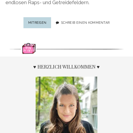
endlosen Raps- und Getreidefeldern.
SEHENSWÜRDIGKEITEN
MITREISEN
SCHREIB EINEN KOMMENTAR
IN
SÜDSCHWEDEN:
STEINKREISE,
SANDSTRÄNDE
&
SUPERFOOD
♥ HERZLICH WILLKOMMEN ♥