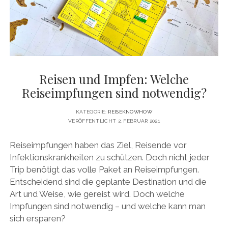
DATENSCHUTZERKLÄRUNG
VITA
twitter
facebook
pinterest
youtube
instagram
PRESSE & MEDIEN
MEDIADATEN
KONTAKT & KOOPERATIONEN
Reisen und Impfen: Welche
Reiseimpfungen sind notwendig?
KATEGORIE:
REISEKNOWHOW
VERÖFFENTLICHT 2. FEBRUAR 2021
Reiseimpfungen haben das Ziel, Reisende vor
Infektionskrankheiten zu schützen. Doch nicht jeder
Trip benötigt das volle Paket an Reiseimpfungen.
Entscheidend sind die geplante Destination und die
Art und Weise, wie gereist wird. Doch welche
Impfungen sind notwendig – und welche kann man
sich ersparen?