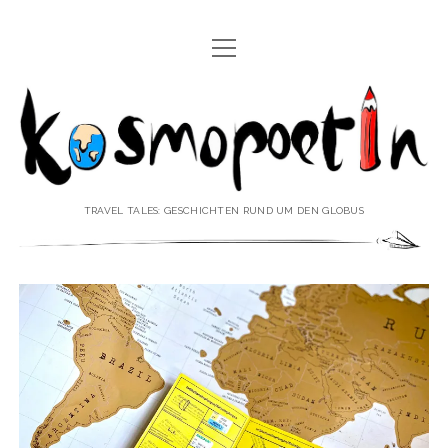
Menü
REISEREPORTAGEN
öffnen
Kosmopoetin
REISEKURZGESCHICHTEN
REISEPOESIE
REISEKOLUMNEN
TRAVEL TALES: GESCHICHTEN RUND UM DEN GLOBUS
REISEKNOWHOW
REISEINTERVIEWS
REISEVIDEOS
REISESPECIALS
Menü
♥ ÜBER DEN REISEBLOG
öffnen
IMPRESSUM
Menü
♥ ÜBER DIE AUTORIN
öffnen