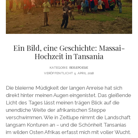
DATENSCHUTZERKLÄRUNG
VITA
twitter
facebook
pinterest
youtube
instagram
PRESSE & MEDIEN
MEDIADATEN
KONTAKT & KOOPERATIONEN
Ein Bild, eine Geschichte: Massai-
Hochzeit in Tansania
KATEGORIE:
REISEPOESIE
VERÖFFENTLICHT 5. APRIL 2018
Die bleierne Müdigkeit der langen Anreise hat sich
direkt hinter meinen Augen eingenistet. Das gleißende
Licht des Tages lässt meinen trägen Blick auf die
unendliche Weite der afrikanischen Steppe
verschwimmen. Wie in Zeitlupe nimmt die Landschaft
langsam Konturen an – und die Schönheit Tansanias
im wilden Osten Afrikas erfasst mich mit voller Wucht.