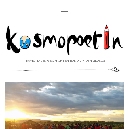
Menü
REISEREPORTAGEN
öffnen
Kosmopoetin
REISEKURZGESCHICHTEN
REISEPOESIE
REISEKOLUMNEN
TRAVEL TALES: GESCHICHTEN RUND UM DEN GLOBUS
REISEKNOWHOW
REISEINTERVIEWS
REISEVIDEOS
REISESPECIALS
Menü
♥ ÜBER DEN REISEBLOG
öffnen
IMPRESSUM
Menü
♥ ÜBER DIE AUTORIN
öffnen