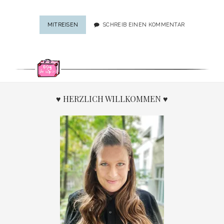
EIN
MITREISEN
SCHREIB EINEN KOMMENTAR
BILD,
EINE
GESCHICHTE:
MASSAI-
HOCHZEIT
IN
TANSANIA
♥ HERZLICH WILLKOMMEN ♥