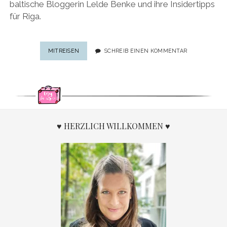
baltische Bloggerin Lelde Benke und ihre Insidertipps
für Riga.
TRAVEL-
MITREISEN
SCHREIB EINEN KOMMENTAR
TALK
RIGA:
INTERVIEW
&
INSIDERTIPPS
FÜR
RIGA
♥ HERZLICH WILLKOMMEN ♥
VON
DER
BALTISCHEN
BLOGGERIN
LELDE
BENKE