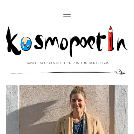
Menü
REISEREPORTAGEN
öffnen
Kosmopoetin
REISEKURZGESCHICHTEN
REISEPOESIE
REISEKOLUMNEN
TRAVEL TALES: GESCHICHTEN RUND UM DEN GLOBUS
REISEKNOWHOW
REISEINTERVIEWS
REISEVIDEOS
REISESPECIALS
Menü
♥ ÜBER DEN REISEBLOG
öffnen
IMPRESSUM
Menü
♥ ÜBER DIE AUTORIN
öffnen