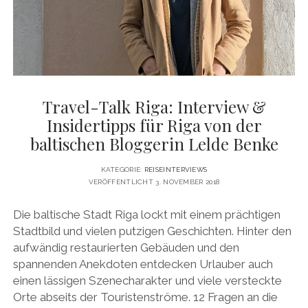
DATENSCHUTZERKLÄRUNG
VITA
twitter
facebook
pinterest
youtube
instagram
PRESSE & MEDIEN
MEDIADATEN
KONTAKT & KOOPERATIONEN
Travel-Talk Riga: Interview &
Insidertipps für Riga von der
baltischen Bloggerin Lelde Benke
KATEGORIE:
REISEINTERVIEWS
VERÖFFENTLICHT 3. NOVEMBER 2018
Die baltische Stadt Riga lockt mit einem prächtigen
Stadtbild und vielen putzigen Geschichten. Hinter den
aufwändig restaurierten Gebäuden und den
spannenden Anekdoten entdecken Urlauber auch
einen lässigen Szenecharakter und viele versteckte
Orte abseits der Touristenströme. 12 Fragen an die