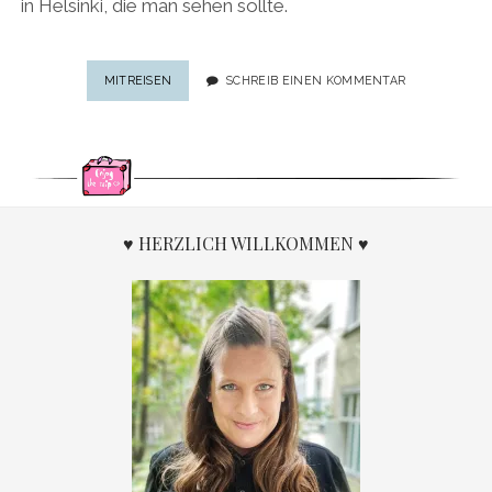
in Helsinki, die man sehen sollte.
CITYTRIP
MITREISEN
SCHREIB EINEN KOMMENTAR
HELSINKI:
12
HIGHLIGHTS
UND
TIPPS
FÜR
HELSINKI
♥ HERZLICH WILLKOMMEN ♥