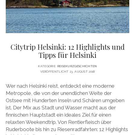
DATENSCHUTZERKLÄRUNG
VITA
twitter
facebook
pinterest
youtube
instagram
PRESSE & MEDIEN
MEDIADATEN
KONTAKT & KOOPERATIONEN
Citytrip Helsinki: 12 Highlights und
Tipps für Helsinki
KATEGORIE:
REISEKURZGESCHICHTEN
VERÖFFENTLICHT 23. AUGUST 2018
Wer nach Helsinki reist, entdeckt eine moderne
Metropole, die von der unendlichen Weite der
Ostsee mit Hunderten Inseln und Schären umgeben
ist. Der Mix aus Stadt und Wasser macht aus der
finnischen Hauptstadt ein ideales Ziel für einen
relaxten Weekendtrip. Von Rentierfleisch über
Ruderboote bis hin zu Riesenradfahrten: 12 Highlights