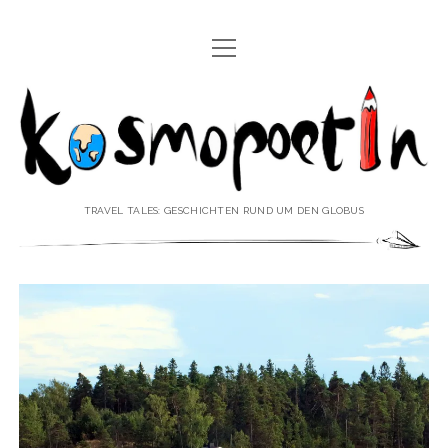
Menü
REISEREPORTAGEN
öffnen
Kosmopoetin
REISEKURZGESCHICHTEN
REISEPOESIE
REISEKOLUMNEN
TRAVEL TALES: GESCHICHTEN RUND UM DEN GLOBUS
REISEKNOWHOW
REISEINTERVIEWS
REISEVIDEOS
REISESPECIALS
Menü
♥ ÜBER DEN REISEBLOG
öffnen
IMPRESSUM
Menü
♥ ÜBER DIE AUTORIN
öffnen