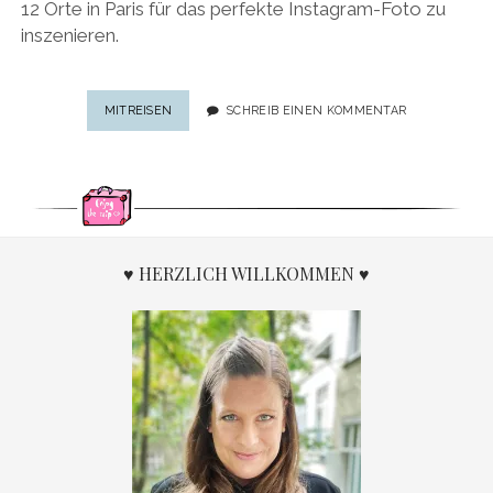
12 Orte in Paris für das perfekte Instagram-Foto zu
inszenieren.
INSTAGRAM-
MITREISEN
SCHREIB EINEN KOMMENTAR
LOCATIONS
PARIS:
12
ORTE
IN
PARIS
FÜR
♥ HERZLICH WILLKOMMEN ♥
DAS
PERFEKTE
INSTAGRAM-
FOTO