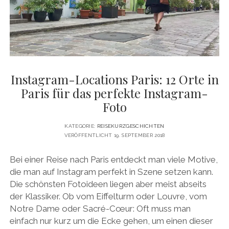
DATENSCHUTZERKLÄRUNG
VITA
twitter
facebook
pinterest
youtube
instagram
PRESSE & MEDIEN
MEDIADATEN
KONTAKT & KOOPERATIONEN
Instagram-Locations Paris: 12 Orte in
Paris für das perfekte Instagram-
Foto
KATEGORIE:
REISEKURZGESCHICHTEN
VERÖFFENTLICHT 19. SEPTEMBER 2018
Bei einer Reise nach Paris entdeckt man viele Motive,
die man auf Instagram perfekt in Szene setzen kann.
Die schönsten Fotoideen liegen aber meist abseits
der Klassiker. Ob vom Eiffelturm oder Louvre, vom
Notre Dame oder Sacré-Cœur: Oft muss man
einfach nur kurz um die Ecke gehen, um einen dieser