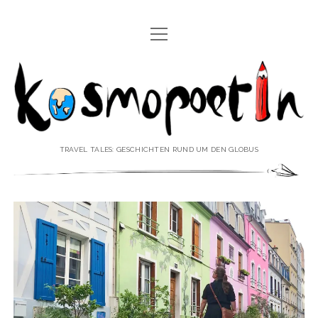
Menü
REISEREPORTAGEN
öffnen
Kosmopoetin
REISEKURZGESCHICHTEN
REISEPOESIE
REISEKOLUMNEN
TRAVEL TALES: GESCHICHTEN RUND UM DEN GLOBUS
REISEKNOWHOW
REISEINTERVIEWS
REISEVIDEOS
REISESPECIALS
Menü
♥ ÜBER DEN REISEBLOG
öffnen
IMPRESSUM
Menü
♥ ÜBER DIE AUTORIN
öffnen