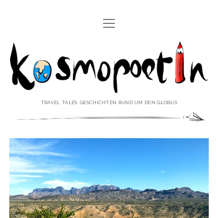
Menü
REISEREPORTAGEN
öffnen
Kosmopoetin
REISEKURZGESCHICHTEN
REISEPOESIE
REISEKOLUMNEN
TRAVEL TALES: GESCHICHTEN RUND UM DEN GLOBUS
REISEKNOWHOW
REISEINTERVIEWS
REISEVIDEOS
REISESPECIALS
Menü
♥ ÜBER DEN REISEBLOG
öffnen
IMPRESSUM
Menü
♥ ÜBER DIE AUTORIN
öffnen