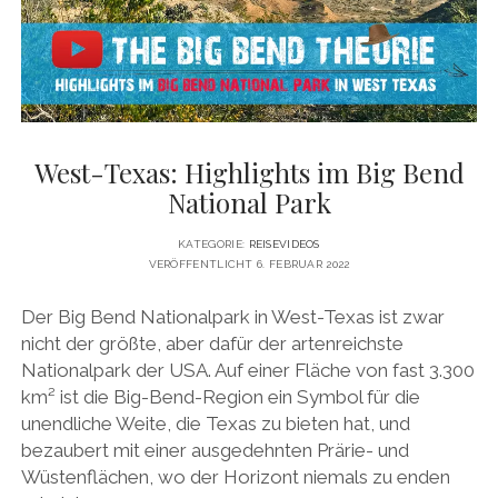
DATENSCHUTZERKLÄRUNG
VITA
twitter
facebook
pinterest
youtube
instagram
PRESSE & MEDIEN
MEDIADATEN
KONTAKT & KOOPERATIONEN
West-Texas: Highlights im Big Bend
National Park
KATEGORIE:
REISEVIDEOS
VERÖFFENTLICHT 6. FEBRUAR 2022
Der Big Bend Nationalpark in West-Texas ist zwar
nicht der größte, aber dafür der artenreichste
Nationalpark der USA. Auf einer Fläche von fast 3.300
km² ist die Big-Bend-Region ein Symbol für die
unendliche Weite, die Texas zu bieten hat, und
bezaubert mit einer ausgedehnten Prärie- und
Wüstenflächen, wo der Horizont niemals zu enden