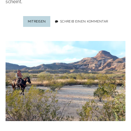
scheint.
WEST-
MITREISEN
SCHREIB EINEN KOMMENTAR
TEXAS:
HIGHLIGHTS
IM
BIG
BEND
NATIONAL
PARK