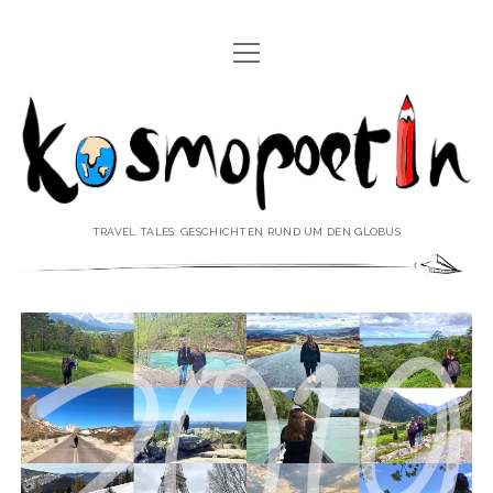
Menü
REISEREPORTAGEN
öffnen
Kosmopoetin
REISEKURZGESCHICHTEN
REISEPOESIE
REISEKOLUMNEN
TRAVEL TALES: GESCHICHTEN RUND UM DEN GLOBUS
REISEKNOWHOW
REISEINTERVIEWS
REISEVIDEOS
REISESPECIALS
Menü
♥ ÜBER DEN REISEBLOG
öffnen
IMPRESSUM
Menü
♥ ÜBER DIE AUTORIN
öffnen