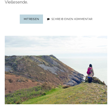
Viellesende.
REISE-
MITREISEN
SCHREIB EINEN KOMMENTAR
HIGHLIGHTS
2019:
JAHRESRÜCKBLICK
FÜR
VIELREISENDE
MIT
ÜBER
100
REISEREPORTAGEN