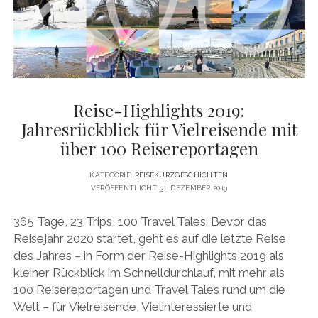
DATENSCHUTZERKLÄRUNG
VITA
twitter
facebook
pinterest
youtube
instagram
PRESSE & MEDIEN
MEDIADATEN
KONTAKT & KOOPERATIONEN
Reise-Highlights 2019:
Jahresrückblick für Vielreisende mit
über 100 Reisereportagen
KATEGORIE:
REISEKURZGESCHICHTEN
VERÖFFENTLICHT 31. DEZEMBER 2019
365 Tage, 23 Trips, 100 Travel Tales: Bevor das
Reisejahr 2020 startet, geht es auf die letzte Reise
des Jahres – in Form der Reise-Highlights 2019 als
kleiner Rückblick im Schnelldurchlauf, mit mehr als
100 Reisereportagen und Travel Tales rund um die
Welt – für Vielreisende, Vielinteressierte und