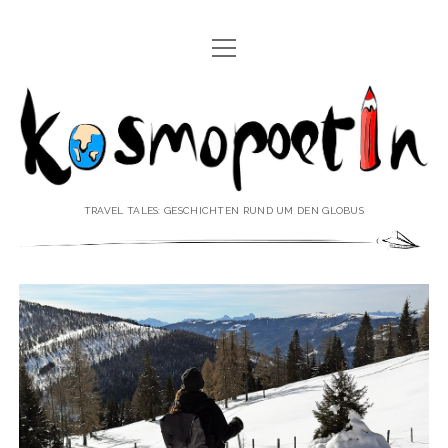
Menü
REISEREPORTAGEN
öffnen
Kosmopoetin
REISEKURZGESCHICHTEN
REISEPOESIE
REISEKOLUMNEN
TRAVEL TALES: GESCHICHTEN RUND UM DEN GLOBUS
REISEKNOWHOW
REISEINTERVIEWS
REISEVIDEOS
REISESPECIALS
Menü
♥ ÜBER DEN REISEBLOG
öffnen
IMPRESSUM
Menü
♥ ÜBER DIE AUTORIN
öffnen