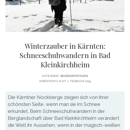
DATENSCHUTZERKLÄRUNG
VITA
twitter
facebook
pinterest
youtube
instagram
PRESSE & MEDIEN
MEDIADATEN
KONTAKT & KOOPERATIONEN
Winterzauber in Kärnten:
Schneeschuhwandern in Bad
Kleinkirchheim
KATEGORIE:
REISEREPORTAGEN
VERÖFFENTLICHT 1. FEBRUAR 2019
Die Kärntner Nockberge zeigen sich von ihrer
schönsten Seite, wenn man sie im Schnee
erkundet. Beim Schneeschuhwandern in der
Berglandschaft über Bad Kleinkirchheim verändert
die Welt ihr Aussehen, wenn in der magisch-weißen