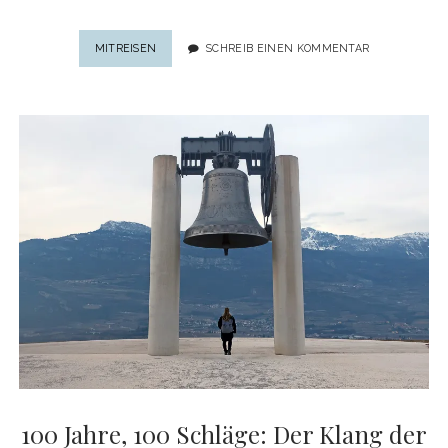
KÄRNTEN
MITREISEN
SCHREIB EINEN KOMMENTAR
FÜR
ALLE
SINNE:
ZURÜCK
ZU
JENEM
ORT,
WO
DIE
REISE
BEGANN
100 Jahre, 100 Schläge: Der Klang der