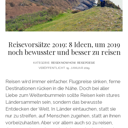
DATENSCHUTZERKLÄRUNG
VITA
twitter
facebook
pinterest
youtube
instagram
PRESSE & MEDIEN
MEDIADATEN
KONTAKT & KOOPERATIONEN
Reisevorsätze 2019: 8 Ideen, um 2019
noch bewusster und besser zu reisen
KATEGORIE:
REISEKNOWHOW
,
REISEPOESIE
VERÖFFENTLICHT 19. JANUAR 2019
Reisen wird immer einfacher. Flugpreise sinken, ferne
Destinationen rücken in die Nähe. Doch bei aller
Liebe zum Weltenbummeln sollte Reisen kein stures
Ländersammeln sein, sondern das bewusste
Entdecken der Welt. In Länder eintauchen, statt sie
nur zu streifen, auf Menschen zugehen, statt an ihnen
vorbeizuhasten. Aber vor allem auch so zu reisen,