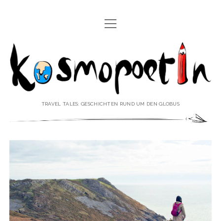
Menü
REISEREPORTAGEN
öffnen
Kosmopoetin
REISEKURZGESCHICHTEN
REISEPOESIE
REISEKOLUMNEN
TRAVEL TALES: GESCHICHTEN RUND UM DEN GLOBUS
REISEKNOWHOW
REISEINTERVIEWS
REISEVIDEOS
REISESPECIALS
Menü
♥ ÜBER DEN REISEBLOG
öffnen
IMPRESSUM
Menü
♥ ÜBER DIE AUTORIN
öffnen