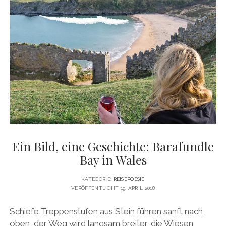
DER
FRIEDENSGLOCKE
IN
ROVERETO
Ein Bild, eine Geschichte: Barafundle
Bay in Wales
KATEGORIE:
REISEPOESIE
VERÖFFENTLICHT 19. APRIL 2018
Schiefe Treppenstufen aus Stein führen sanft nach
oben, der Weg wird langsam breiter, die Wiesen