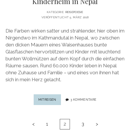
Kinderheim in Nepal
KATEGORIE:
REISEPOESIE
VERÖFFENTLICHT 5. MÄRZ 2018
Die Farben wirken satter und strahlender, hier oben im
Nirgendwo im Kathmandutal in Nepal, wo zwischen
den dicken Mauern eines Waisenhauses bunte
Glasflaschen hervorblitzen und Kinder mit leuchtend
bunten Wollmützen auf dem Kopf durch die einfachen
Räume sausen. Rund 60.000 Kinder leben in Nepal
ohne Zuhause und Familie – und eines von ihnen hat
sich in mein Herz gelacht.
EIN
MITREISEN
3 KOMMENTARE
BILD,
EINE
GESCHICHTE:
Seitennummerierung
REISE
<
1
2
3
>
der
IN