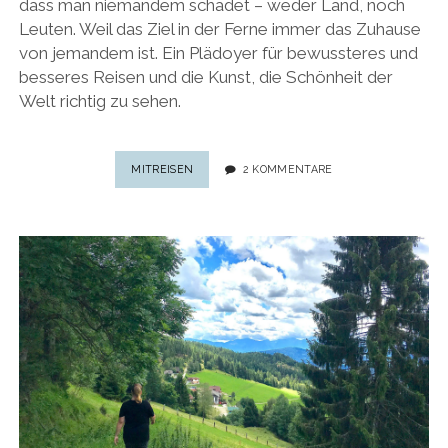
dass man niemandem schadet – weder Land, noch
Leuten. Weil das Ziel in der Ferne immer das Zuhause
von jemandem ist. Ein Plädoyer für bewussteres und
besseres Reisen und die Kunst, die Schönheit der
Welt richtig zu sehen.
REISEVORSÄTZE
MITREISEN
2 KOMMENTARE
2019:
8
IDEEN,
UM
2019
NOCH
BEWUSSTER
UND
BESSER
ZU
REISEN