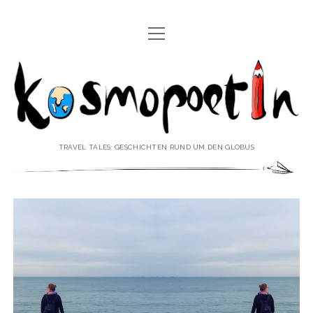
Menü
REISEREPORTAGEN
öffnen
Kosmopoetin
REISEKURZGESCHICHTEN
REISEPOESIE
REISEKOLUMNEN
TRAVEL TALES: GESCHICHTEN RUND UM DEN GLOBUS
REISEKNOWHOW
REISEINTERVIEWS
REISEVIDEOS
REISESPECIALS
Menü
♥ ÜBER DEN REISEBLOG
öffnen
IMPRESSUM
Menü
♥ ÜBER DIE AUTORIN
öffnen