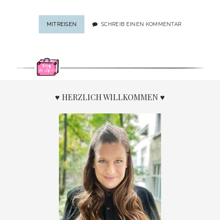
REISEJOURNALISMUS
MITREISEN
SCHREIB EINEN KOMMENTAR
VS.
REALITÄT:
8
SÄTZE,
DIE
ICH
NICHT
♥ HERZLICH WILLKOMMEN ♥
MEHR
HÖREN
KANN