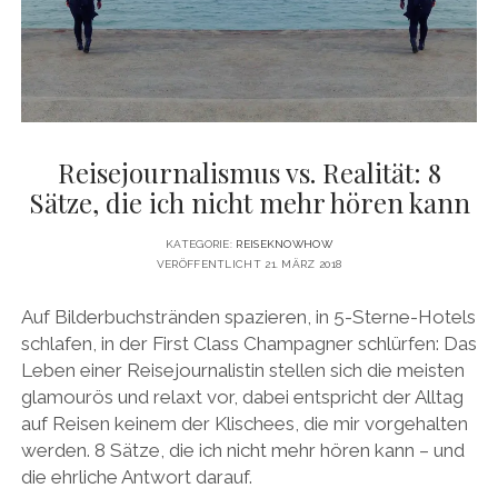
DATENSCHUTZERKLÄRUNG
VITA
twitter
facebook
pinterest
youtube
instagram
PRESSE & MEDIEN
MEDIADATEN
KONTAKT & KOOPERATIONEN
Reisejournalismus vs. Realität: 8
Sätze, die ich nicht mehr hören kann
KATEGORIE:
REISEKNOWHOW
VERÖFFENTLICHT 21. MÄRZ 2018
Auf Bilderbuchstränden spazieren, in 5-Sterne-Hotels
schlafen, in der First Class Champagner schlürfen: Das
Leben einer Reisejournalistin stellen sich die meisten
glamourös und relaxt vor, dabei entspricht der Alltag
auf Reisen keinem der Klischees, die mir vorgehalten
werden. 8 Sätze, die ich nicht mehr hören kann – und
die ehrliche Antwort darauf.