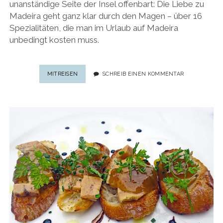
unanständige Seite der Insel offenbart: Die Liebe zu
Madeira geht ganz klar durch den Magen – über 16
Spezialitäten, die man im Urlaub auf Madeira
unbedingt kosten muss.
FOOD-
MITREISEN
SCHREIB EINEN KOMMENTAR
GUIDE
MADEIRA:
16
SPEZIALITÄTEN
AUF
MADEIRA,
DIE
MAN
IM
URLAUB
KOSTEN
MUSS