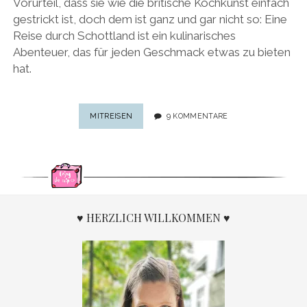
Vorurteil, dass sie wie die britische Kochkunst einfach
gestrickt ist, doch dem ist ganz und gar nicht so: Eine
Reise durch Schottland ist ein kulinarisches
Abenteuer, das für jeden Geschmack etwas zu bieten
hat.
FOOD-
MITREISEN
9 KOMMENTARE
GUIDE
FÜR
SCHOTTLAND:
14
SPEZIALITÄTEN
AUS
SCHOTTLAND,
♥ HERZLICH WILLKOMMEN ♥
DIE
MAN
KOSTEN
MUSS