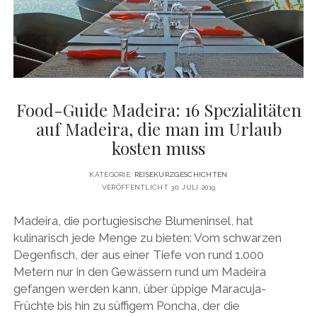
DATENSCHUTZERKLÄRUNG
VITA
twitter
facebook
pinterest
youtube
instagram
PRESSE & MEDIEN
MEDIADATEN
KONTAKT & KOOPERATIONEN
Food-Guide Madeira: 16 Spezialitäten
auf Madeira, die man im Urlaub
kosten muss
KATEGORIE:
REISEKURZGESCHICHTEN
VERÖFFENTLICHT 30. JULI 2019
Madeira, die portugiesische Blumeninsel, hat
kulinarisch jede Menge zu bieten: Vom schwarzen
Degenfisch, der aus einer Tiefe von rund 1.000
Metern nur in den Gewässern rund um Madeira
gefangen werden kann, über üppige Maracuja-
Früchte bis hin zu süffigem Poncha, der die