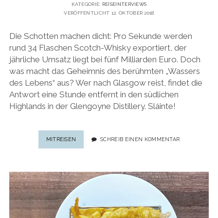
KATEGORIE:
REISEINTERVIEWS
VERÖFFENTLICHT 12. OKTOBER 2018
Die Schotten machen dicht: Pro Sekunde werden
rund 34 Flaschen Scotch-Whisky exportiert, der
jährliche Umsatz liegt bei fünf Milliarden Euro. Doch
was macht das Geheimnis des berühmten „Wassers
des Lebens“ aus? Wer nach Glasgow reist, findet die
Antwort eine Stunde entfernt in den südlichen
Highlands in der Glengoyne Distillery. Sláinte!
WHISKY-
MITREISEN
SCHREIB EINEN KOMMENTAR
REISE
NACH
GLASGOW:
ÜBER
DIE
KUNST,
SCHOTTISCHEN
WHISKY