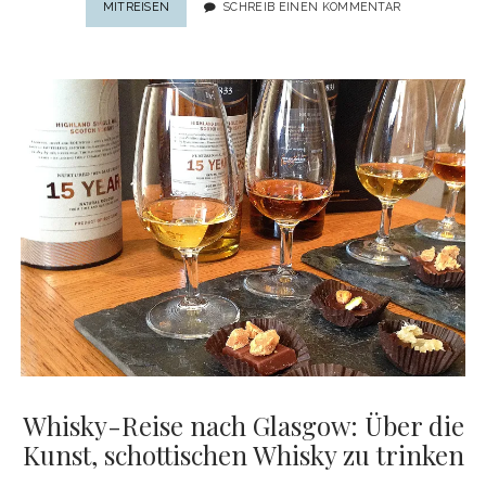
FOOD-
MITREISEN
SCHREIB EINEN KOMMENTAR
GUIDE
BRETAGNE:
12
SPEZIALITÄTEN
DER
BRETAGNE,
DIE
MAN
UNBEDINGT
PROBIEREN
MUSS
Whisky-Reise nach Glasgow: Über die
Kunst, schottischen Whisky zu trinken