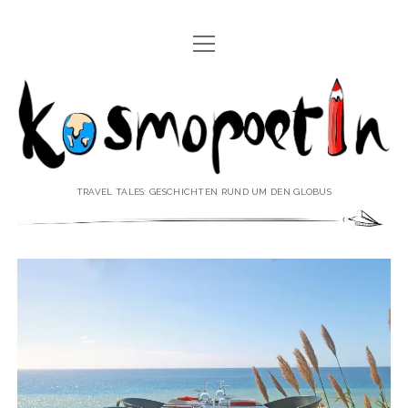
Menü
REISEREPORTAGEN
öffnen
Kosmopoetin
REISEKURZGESCHICHTEN
REISEPOESIE
REISEKOLUMNEN
TRAVEL TALES: GESCHICHTEN RUND UM DEN GLOBUS
REISEKNOWHOW
REISEINTERVIEWS
REISEVIDEOS
REISESPECIALS
Menü
♥ ÜBER DEN REISEBLOG
öffnen
IMPRESSUM
Menü
♥ ÜBER DIE AUTORIN
öffnen