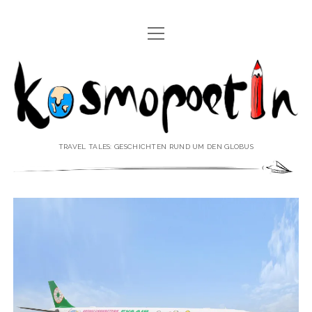
Menü
REISEREPORTAGEN
öffnen
Kosmopoetin
REISEKURZGESCHICHTEN
REISEPOESIE
REISEKOLUMNEN
TRAVEL TALES: GESCHICHTEN RUND UM DEN GLOBUS
REISEKNOWHOW
REISEINTERVIEWS
REISEVIDEOS
REISESPECIALS
Menü
♥ ÜBER DEN REISEBLOG
öffnen
IMPRESSUM
Menü
♥ ÜBER DIE AUTORIN
öffnen