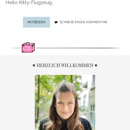
Hello Kitty-Flugzeug.
HELLO
MITREISEN
SCHREIB EINEN KOMMENTAR
KITTY-
FLUGZEUG:
10
ROSAROTE
FAKTEN
ÜBER
EINEN
♥ HERZLICH WILLKOMMEN ♥
FLUG
IM
HELLO
KITTY-
JET