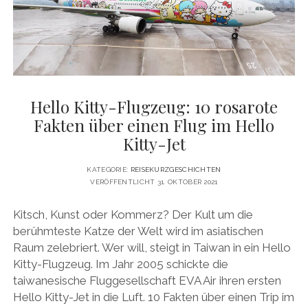
DATENSCHUTZERKLÄRUNG
VITA
twitter
facebook
pinterest
youtube
instagram
PRESSE & MEDIEN
MEDIADATEN
KONTAKT & KOOPERATIONEN
Hello Kitty-Flugzeug: 10 rosarote
Fakten über einen Flug im Hello
Kitty-Jet
KATEGORIE:
REISEKURZGESCHICHTEN
VERÖFFENTLICHT 31. OKTOBER 2021
Kitsch, Kunst oder Kommerz? Der Kult um die
berühmteste Katze der Welt wird im asiatischen
Raum zelebriert. Wer will, steigt in Taiwan in ein Hello
Kitty-Flugzeug. Im Jahr 2005 schickte die
taiwanesische Fluggesellschaft EVA Air ihren ersten
Hello Kitty-Jet in die Luft. 10 Fakten über einen Trip im