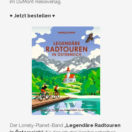
im DuMont Reiseverlag.
♥ Jetzt bestellen ♥
Der Lonely-Planet-Band
„
Legendäre Radtouren