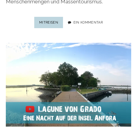
Menschenmengen und Massentourismus.
GEHEIMTIPP
MITREISEN
EIN KOMMENTAR
GRADO:
6
HIGHLIGHTS
IN
GRADO,
DIE
MAN
NICHT
VERPASSEN
DARF