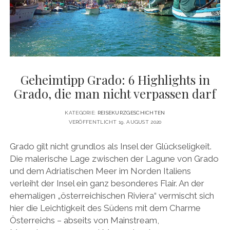
DATENSCHUTZERKLÄRUNG
VITA
twitter
facebook
pinterest
youtube
instagram
PRESSE & MEDIEN
MEDIADATEN
KONTAKT & KOOPERATIONEN
Geheimtipp Grado: 6 Highlights in
Grado, die man nicht verpassen darf
KATEGORIE:
REISEKURZGESCHICHTEN
VERÖFFENTLICHT 19. AUGUST 2020
Grado gilt nicht grundlos als Insel der Glückseligkeit.
Die malerische Lage zwischen der Lagune von Grado
und dem Adriatischen Meer im Norden Italiens
verleiht der Insel ein ganz besonderes Flair. An der
ehemaligen „österreichischen Riviera“ vermischt sich
hier die Leichtigkeit des Südens mit dem Charme
Österreichs – abseits von Mainstream,