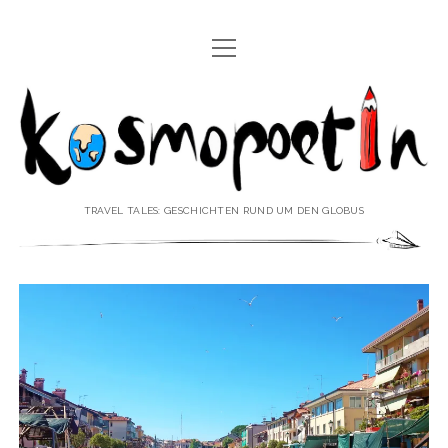
Menü
REISEREPORTAGEN
öffnen
Kosmopoetin
REISEKURZGESCHICHTEN
REISEPOESIE
REISEKOLUMNEN
TRAVEL TALES: GESCHICHTEN RUND UM DEN GLOBUS
REISEKNOWHOW
REISEINTERVIEWS
REISEVIDEOS
REISESPECIALS
Menü
♥ ÜBER DEN REISEBLOG
öffnen
IMPRESSUM
Menü
♥ ÜBER DIE AUTORIN
öffnen